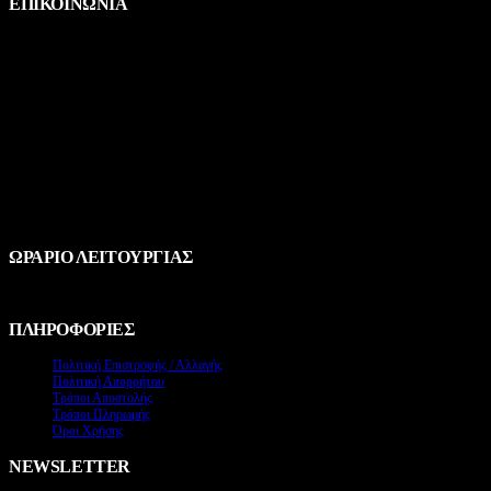
ΕΠΙΚΟΙΝΩΝΙΑ
ΔΙΕΥΘΥΝΣΗ
Λεωφ. Αμαλίας 14, Ναύπλιο
Τ.κ 21100
ΤΗΛΕΦΩΝΟ
+30 2752022018
EMAIL
info@gazelleclothes.gr
ΩΡΑΡΙΟ ΛΕΙΤΟΥΡΓΙΑΣ
Δευ-Σάβ / 9:00 - 20:00
ΠΛΗΡΟΦΟΡΙΕΣ
Πολιτική Επιστροφής / Αλλαγής
Πολιτική Απορρήτου
Τρόποι Αποστολής
Τρόποι Πληρωμής
Όροι Χρήσης
NEWSLETTER