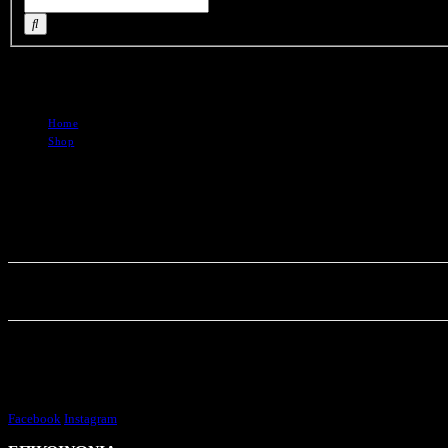
SHOES
Home
Shop
SHOES
Δεν βρέθηκε κανένα προϊόν που να ταιριάζει με την επιλογή σας.
Κατηγορίες
Δεν υπάρχει καμία κατηγορία προϊόντων.
Facebook
Instagram