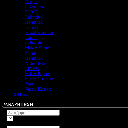
Arpyes
CKontova
ESIOT
Individual
Hemithea
Karavan
Kleed Kimonos
Laouta
milkwhite
Makris Shoes
Nema
Hemithea
Nidodileda
PINKO
Salt & Pepper
Sac & Co Jeans
Sparti
Vassia Kostara
SALES
ΑΝΑΖΗΤΗΣΗ