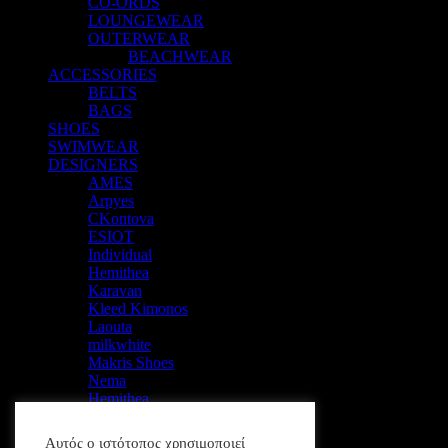
CO-ORDS
LOUNGEWEAR
OUTERWEAR
BEACHWEAR
ACCESSORIES
BELTS
BAGS
SHOES
SWIMWEAR
DESIGNERS
AMES
Arpyes
CKontova
ESIOT
Individual
Hemithea
Karavan
Kleed Kimonos
Laouta
milkwhite
Makris Shoes
Nema
Hemithea
Nidodileda
PINKO
Αυτός ο ιστότοπος χρησιμοποιεί