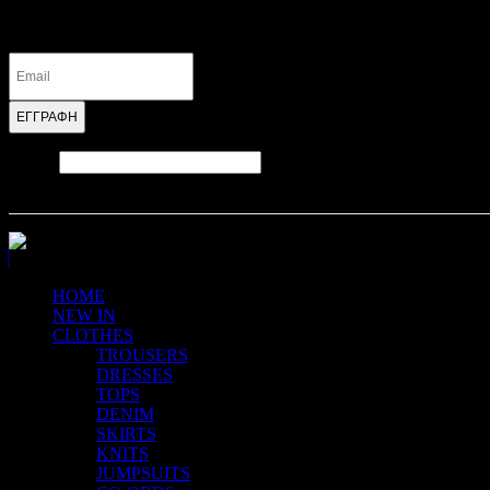
Εγγραφείτε στο Newsletter για να λαμβάνετε τα
τελευταία νέα και τις προσφορές.
Αν είστε άνθρωπος και βλέπετε αυτό το πεδίο, αφήστε
το κενό.
© 2020 | gazelleclothes.gr - Ρούχα, αξεσουάρ, τσάντες, ζώνες, παπούτσια
HOME
NEW IN
CLOTHES
TROUSERS
DRESSES
TOPS
DENIM
SKIRTS
KNITS
JUMPSUITS